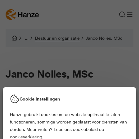
Bestuur en organisatie
Janco Nolles, MSc
Janco Nolles, MSc
Cookie instellingen
Janco Nolles is onderzoeker bij het Lectoraat Praktijkgerichte
Sportwetenschap en docent bij de Academie voor Lichamelijke
Hanze gebruikt cookies om de website optimaal te laten
Opvoeding (ALO). Daarnaast coördineert hij de werkzaamheden
functioneren, sommige worden geplaatst voor diensten van
in het Sports Field Lab Groningen op het gebied van
derden. Meer weten? Lees ons cookiebeleid op
Inspanningsfysiologie. Binnen het lectoraat richten zijn
cookieverklaring
.