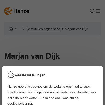
Bestuur en organisatie
Marjan van Dijk
Marjan van Dijk
Cookie instellingen
Marjan van Dijk werkt als onderzoeker bij het lectoraat Jeugd,
Educatie & Samenleving van de Hanze, binnen de leeropdracht
Hanze gebruikt cookies om de website optimaal te laten
Diversiteit in Leren en Gedrag. Daarnaast is zij docent bij de
functioneren, sommige worden geplaatst voor diensten van
Pabo.
derden. Meer weten? Lees ons cookiebeleid op
cookieverklaring
.