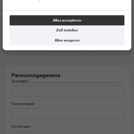
locatie van de meeloopdag.
Alles accepteren
Zelf instellen
Meeloopdag
*
Alles weigeren
Ad Ondernemen, 1 juni 2026, 9:30 - 14.30
Persoonsgegevens
Voornaam
*
Tussenvoegsel
Achternaam
*