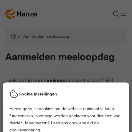
Aanmelden meeloopdag
Aanmelden meeloopdag
Leuk dat je een meeloopdag gaat volgen! Vul
hieronder je gegevens in om je aan te melden voor
Cookie instellingen
de door jou gekozen meeloopdag.
Hanze gebruikt cookies om de website optimaal te laten
functioneren, sommige worden geplaatst voor diensten van
derden. Meer weten? Lees ons cookiebeleid op
Als je je hebt aangemeld ontvang je via de mail een bevestiging.
cookieverklaring
.
Hierin vind je ook meer informatie over het programma en de