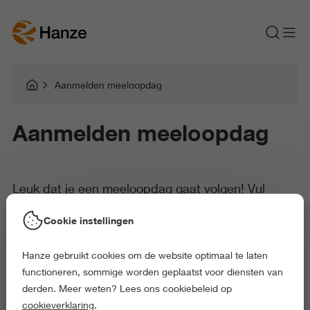
Aanmelden meeloopdag
Aanmelden meeloopdag
Leuk dat je een meeloopdag gaat volgen! Vul
hieronder je gegevens in om je aan te melden voor
Cookie instellingen
de door jou gekozen meeloopdag.
Hanze gebruikt cookies om de website optimaal te laten
functioneren, sommige worden geplaatst voor diensten van
derden. Meer weten? Lees ons cookiebeleid op
Als je je hebt aangemeld ontvang je via de mail een bevestiging.
cookieverklaring
.
Hierin vind je ook meer informatie over het programma en de