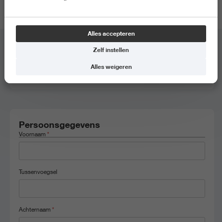
locatie van de meeloopdag.
Alles accepteren
Zelf instellen
Meeloopdag
*
Alles weigeren
Ad Sport, 2 juni 2025, 9.45 - 12.15
Persoonsgegevens
Voornaam
*
Tussenvoegsel
Achternaam
*