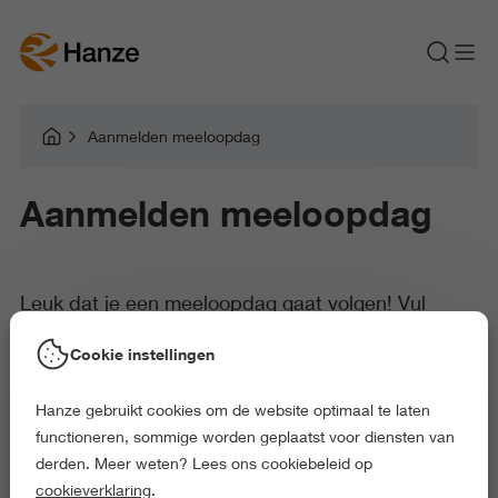
Aanmelden meeloopdag
Aanmelden meeloopdag
Leuk dat je een meeloopdag gaat volgen! Vul
hieronder je gegevens in om je aan te melden voor
Cookie instellingen
de door jou gekozen meeloopdag.
Hanze gebruikt cookies om de website optimaal te laten
functioneren, sommige worden geplaatst voor diensten van
derden. Meer weten? Lees ons cookiebeleid op
Als je je hebt aangemeld ontvang je via de mail een bevestiging.
cookieverklaring
.
Hierin vind je ook meer informatie over het programma en de