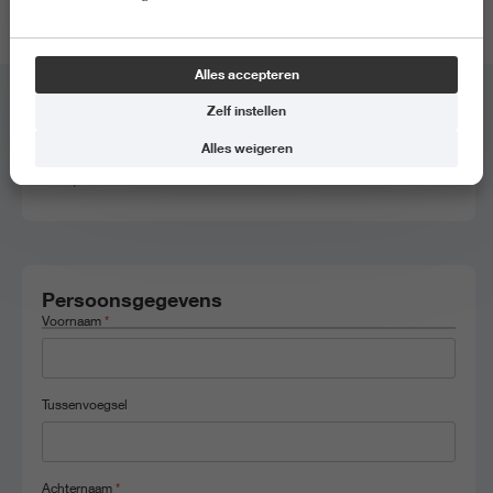
locatie van de meeloopdag.
Alles accepteren
Zelf instellen
Meeloopdag
*
Alles weigeren
Medisch Beeldvormende en Radiotherapeutische Technieken, 2 juli
2026, 9.00 - 14.00
Persoonsgegevens
Voornaam
*
Tussenvoegsel
Achternaam
*