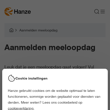
Aanmelden meeloopdag
Aanmelden meeloopdag
Leuk dat je een meeloopdag gaat volgen! Vul
hieronder je gegevens in om je aan te melden voor
Cookie instellingen
de door jou gekozen meeloopdag.
Hanze gebruikt cookies om de website optimaal te laten
functioneren, sommige worden geplaatst voor diensten van
derden. Meer weten? Lees ons cookiebeleid op
Als je je hebt aangemeld ontvang je via de mail een bevestiging.
cookieverklaring
.
Hierin vind je ook meer informatie over het programma en de