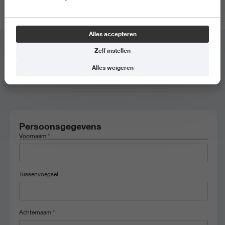
locatie van de meeloopdag.
Alles accepteren
Zelf instellen
Meeloopdag
*
Alles weigeren
Communicatie, 19 juni 2026, 09.30 - 13.00
Persoonsgegevens
Voornaam
*
Tussenvoegsel
Achternaam
*