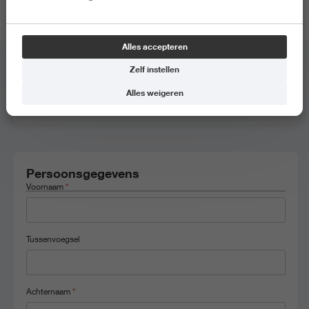
locatie van de meeloopdag.
Alles accepteren
Zelf instellen
Meeloopdag
*
Alles weigeren
BML - Biologie en Medische Research, 2 juni 2026, 9:30 - 14:00
Persoonsgegevens
Voornaam
*
Tussenvoegsel
Achternaam
*