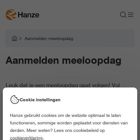
Aanmelden meeloopdag
Aanmelden meeloopdag
Leuk dat je een meeloopdag gaat volgen! Vul
hieronder je gegevens in om je aan te melden voor
Cookie instellingen
de door jou gekozen meeloopdag.
Hanze gebruikt cookies om de website optimaal te laten
functioneren, sommige worden geplaatst voor diensten van
derden. Meer weten? Lees ons cookiebeleid op
Als je je hebt aangemeld ontvang je via de mail een bevestiging.
cookieverklaring
.
Hierin vind je ook meer informatie over het programma en de