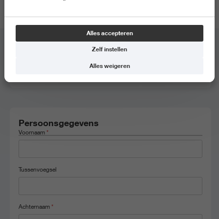
locatie van de meeloopdag.
Alles accepteren
Zelf instellen
Meeloopdag
*
Alles weigeren
BML - Medische Diagnostiek, 2 juni 2026, 9:30 - 14:00
Persoonsgegevens
Voornaam
*
Tussenvoegsel
Achternaam
*