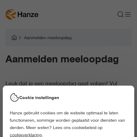
Aanmelden meeloopdag
Aanmelden meeloopdag
Leuk dat je een meeloopdag gaat volgen! Vul
hieronder je gegevens in om je aan te melden voor
Cookie instellingen
de door jou gekozen meeloopdag.
Hanze gebruikt cookies om de website optimaal te laten
functioneren, sommige worden geplaatst voor diensten van
derden. Meer weten? Lees ons cookiebeleid op
Als je je hebt aangemeld ontvang je via de mail een bevestiging.
cookieverklaring
.
Hierin vind je ook meer informatie over het programma en de