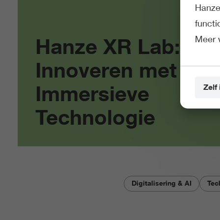
Hanze 
funct
Meer 
Hanze XR Lab:
Innoveren met
Immersieve
Zelf 
Technologie
Digitalisering & AI
Tec