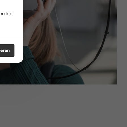
erden.
teren