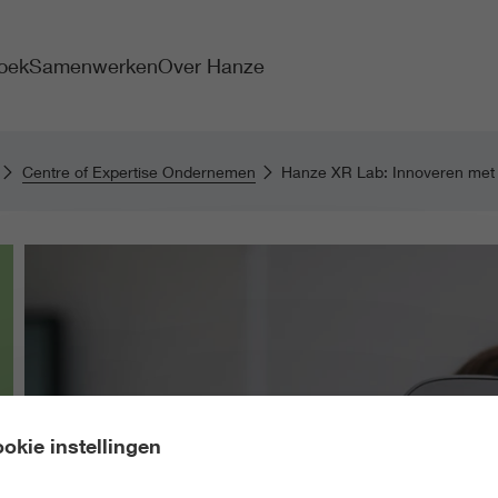
oek
Samenwerken
Over Hanze
Centre of Expertise Ondernemen
Hanze XR Lab: Innoveren met
okie instellingen