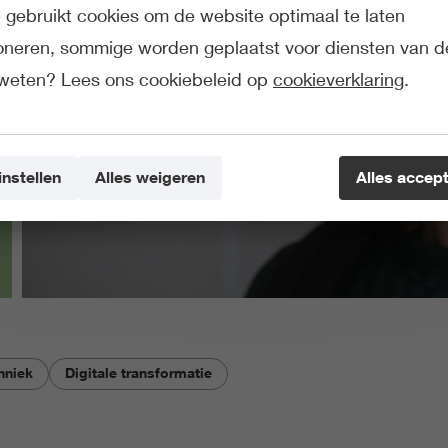
gebruikt cookies om de website optimaal te laten
ioneren, sommige worden geplaatst voor diensten van d
weten? Lees ons cookiebeleid op
cookieverklaring
.
instellen
Alles weigeren
Alles accep
hniek
Digitale transformatie