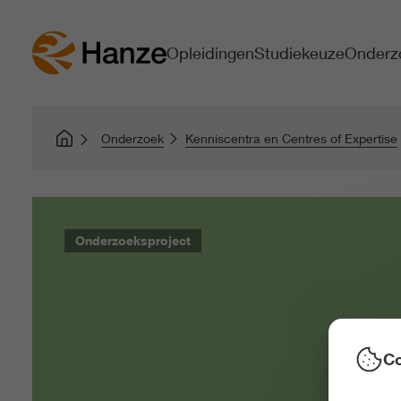
Opleidingen
Studiekeuze
Onderz
Onderzoek
Kenniscentra en Centres of Expertise
Onderzoeksproject
Co