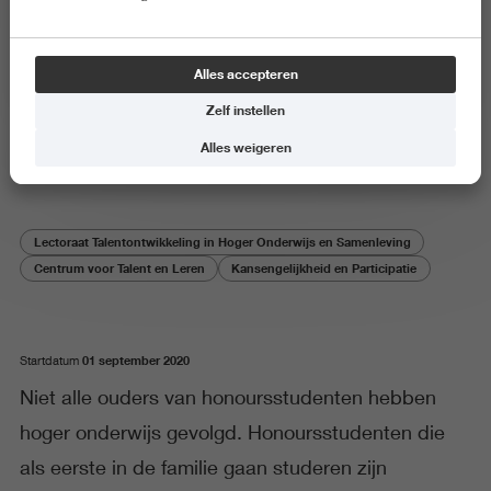
Onderzoeksproject
Alles accepteren
Toegankelijkheid van Hanze
Zelf instellen
Honours
Alles weigeren
Lectoraat Talentontwikkeling in Hoger Onderwijs en Samenleving
Centrum voor Talent en Leren
Kansengelijkheid en Participatie
01 september 2020
Startdatum
Niet alle ouders van honoursstudenten hebben
hoger onderwijs gevolgd. Honoursstudenten die
als eerste in de familie gaan studeren zijn