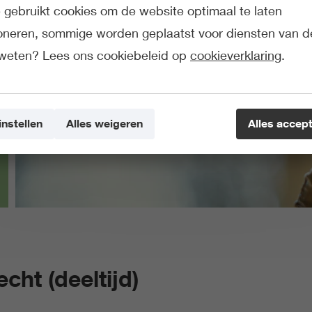
gebruikt cookies om de website optimaal te laten
ioneren, sommige worden geplaatst voor diensten van d
weten? Lees ons cookiebeleid op
cookieverklaring
.
instellen
Alles weigeren
Alles accep
cht (deeltijd)