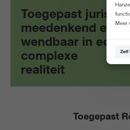
Hanze 
Toegepast jurist:
funct
Meer 
meedenkend en
wendbaar in een
complexe
Zelf 
realiteit
Toegepast Re