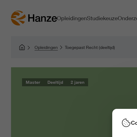
Opleidingen
Studiekeuze
Onderz
Opleidingen
Toegepast Recht (deeltijd)
Master
Deeltijd
2 jaren
Co