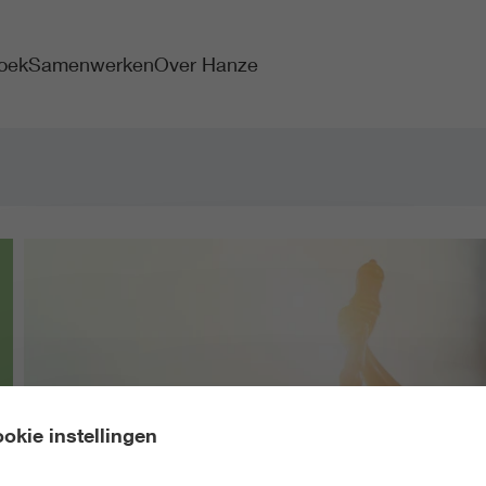
oek
Samenwerken
Over Hanze
okie instellingen