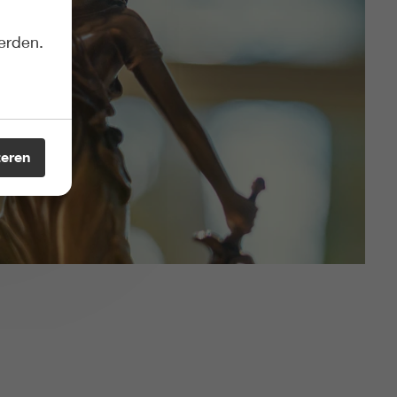
erden.
teren