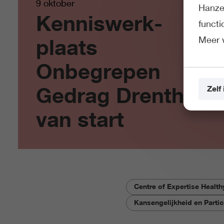
9 oktober
Hanze 
Kenniswerk­
funct
Meer 
plaats
Onbegrepen
Gedrag Drenthe
Zelf 
van start
Centre of Expertise Healt
Kansengelijkheid en Partic