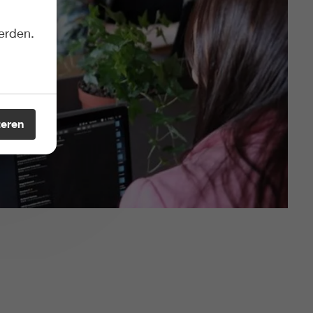
erden.
teren