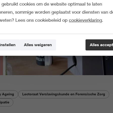
gebruikt cookies om de website optimaal te laten
ioneren, sommige worden geplaatst voor diensten van d
weten? Lees ons cookiebeleid op
cookieverklaring
.
instellen
Alles weigeren
Alles accep
hy Ageing
Lectoraat Verslavingskunde en Forensische Zorg
ipatie