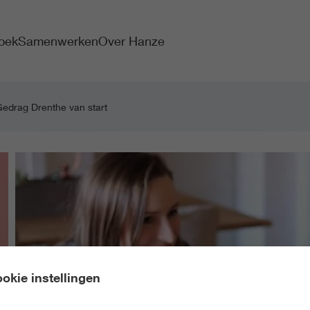
oek
Samenwerken
Over Hanze
edrag Drenthe van start
okie instellingen