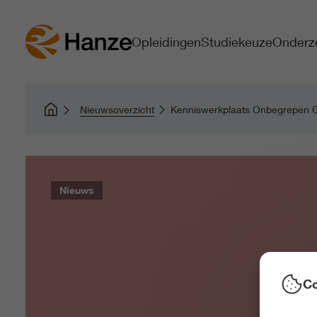
Opleidingen
Studiekeuze
Onderz
Nieuwsoverzicht
Kenniswerkplaats Onbegrepen G
Nieuws
Co