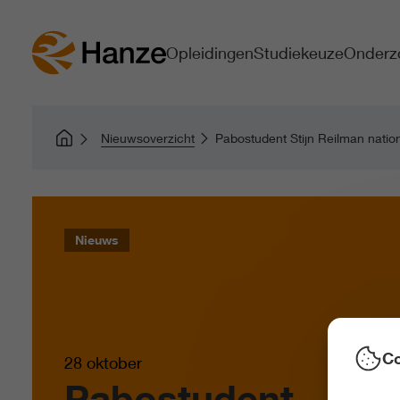
Opleidingen
Studiekeuze
Onderz
Nieuwsoverzicht
Pabostudent Stijn Reilman nati
Nieuws
Co
28 oktober
Pabostudent