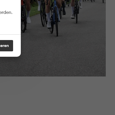
erden.
teren