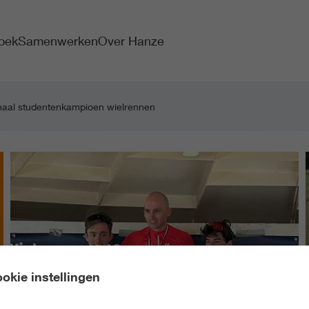
oek
Samenwerken
Over Hanze
onaal studentenkampioen wielrennen
okie instellingen