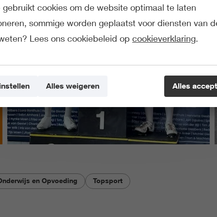
gebruikt cookies om de website optimaal te laten
ioneren, sommige worden geplaatst voor diensten van d
weten? Lees ons cookiebeleid op
cookieverklaring
.
instellen
Alles weigeren
Alles accep
Onderwijs en Opvoeding
Topsport