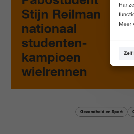
Hanze 
Stijn Reilman
funct
Meer 
nationaal
studenten­
kampioen
Zelf 
wielrennen
Gezondheid en Sport