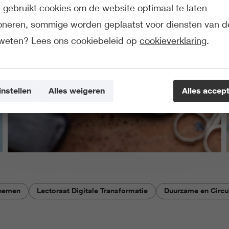
gebruikt cookies om de website optimaal te laten
ioneren, sommige worden geplaatst voor diensten van d
weten? Lees ons cookiebeleid op
cookieverklaring
.
instellen
Alles weigeren
Alles accep
rnemen
Lectoraat Digitale Transformatie
Duurzame en Circu