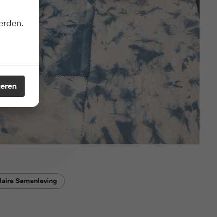
erden.
teren
laire Samenleving