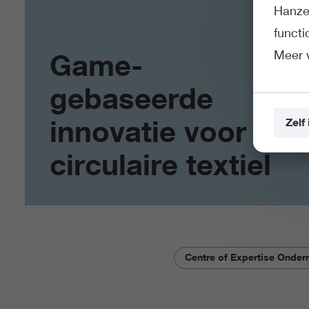
Hanze 
funct
Meer 
Game-
gebaseerde
innovatie voor
Zelf 
circulaire textiel
Centre of Expertise Onde