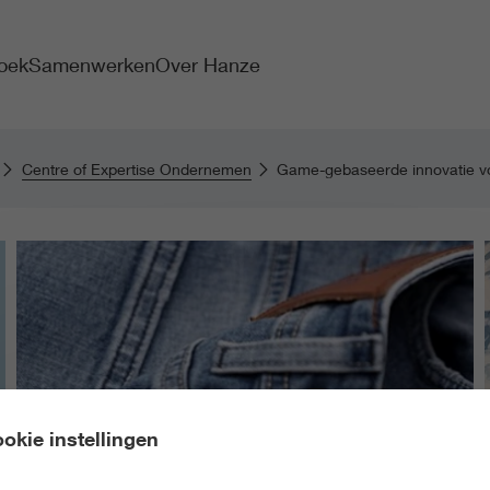
oek
Samenwerken
Over Hanze
Centre of Expertise Ondernemen
Game-gebaseerde innovatie voor
okie instellingen