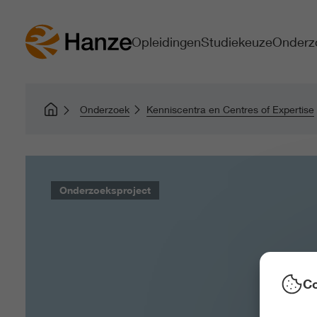
Opleidingen
Studiekeuze
Onderz
Onderzoek
Kenniscentra en Centres of Expertise
Onderzoeksproject
Co