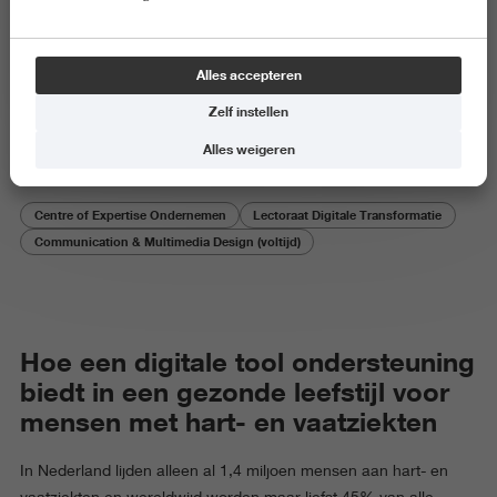
Onderzoeksproject
Alles accepteren
Hartgezondheid in eigen hand
Zelf instellen
Alles weigeren
Centre of Expertise Ondernemen
Lectoraat Digitale Transformatie
Communication & Multimedia Design (voltijd)
Hoe een digitale tool ondersteuning
biedt in een gezonde leefstijl voor
mensen met hart- en vaatziekten
In Nederland lijden alleen al 1,4 miljoen mensen aan hart- en
vaatziekten en wereldwijd worden maar liefst 45% van alle