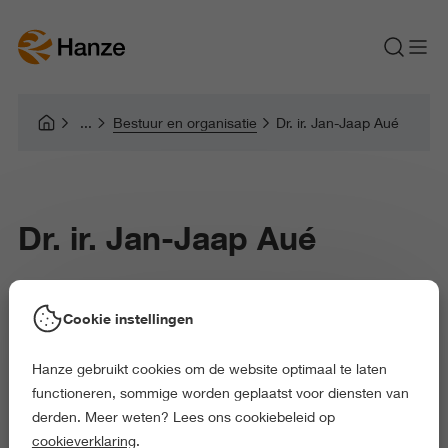
Bestuur en organisatie
Dr. ir. Jan-Jaap Aué
Dr. ir. Jan-Jaap Aué
Jan-Jaap Aué is lector Waterstoftoepassingen
Cookie instellingen
binnen het lectoraat Energietransitie en tevens
Hanze gebruikt cookies om de website optimaal te laten
directeur van Entrance - Centre of Expertise
functioneren, sommige worden geplaatst voor diensten van
Energy.
derden. Meer weten? Lees ons cookiebeleid op
cookieverklaring
.