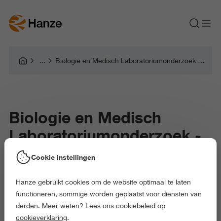
Biologie en Medisch Laboratoriumonderzoek - Medische Diagnostiek quiz module 1
Biologie en Medisch
Laboratoriumonderzoek -
Medische Diagnostiek quiz
Cookie instellingen
module 1
Hanze gebruikt cookies om de website optimaal te laten
functioneren, sommige worden geplaatst voor diensten van
derden. Meer weten? Lees ons cookiebeleid op
cookieverklaring
.