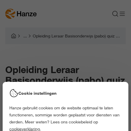
Opleiding Leraar Basisonderwijs (pabo) quiz module 1
Opleiding Leraar
Basisonderwijs (pabo) quiz
module 1
Cookie instellingen
Hanze gebruikt cookies om de website optimaal te laten
functioneren, sommige worden geplaatst voor diensten van
derden. Meer weten? Lees ons cookiebeleid op
cookieverklaring
.