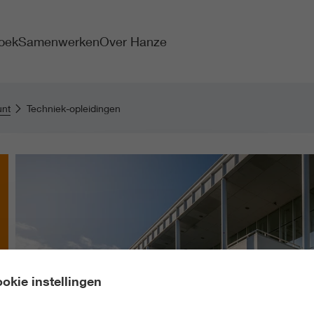
oek
Samenwerken
Over Hanze
unt
Techniek-opleidingen
okie instellingen