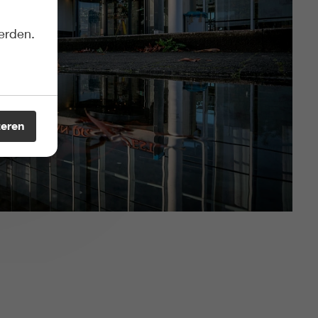
erden.
teren