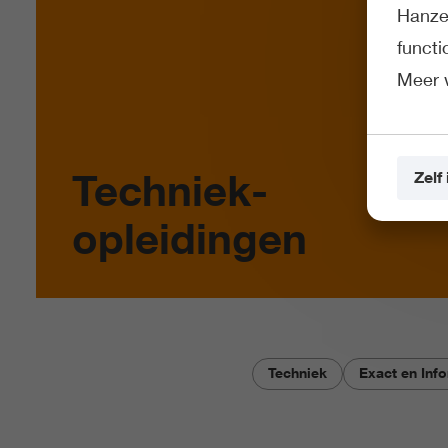
Hanze 
funct
Meer 
Techniek-
Zelf 
opleidingen
Techniek
Exact en Inf