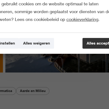
gebruikt cookies om de website optimaal te laten
ioneren, sommige worden geplaatst voor diensten van d
weten? Lees ons cookiebeleid op
cookieverklaring
.
instellen
Alles weigeren
Alles accep
ormatica
Aarde en Milieu