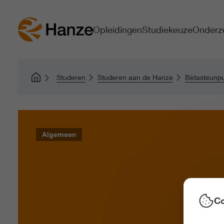
Opleidingen
Studiekeuze
Onderz
Studeren
Studeren aan de Hanze
Bètasteunp
Algemeen
Co