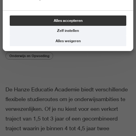
Verkorte en gecombineerde
Alles accepteren
studietrajecten
Zelf instellen
Alles weigeren
Onderwijs en Opvoeding
De Hanze Educatie Academie biedt verschillende
flexibele studieroutes om je onderwijsambities te
verwezenlijken. Of je nu kiest voor een verkort
traject van 1,5 tot 3 jaar of een gecombineerd
traject waarin je binnen 4 tot 4,5 jaar twee