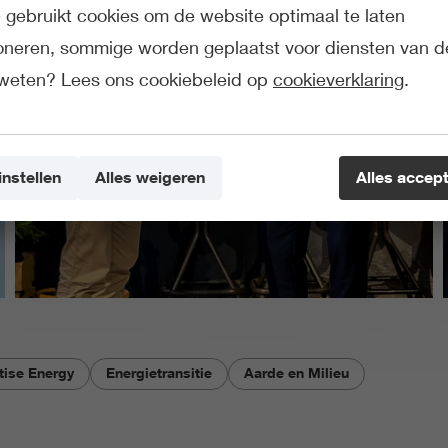
gebruikt cookies om de website optimaal te laten
ioneren, sommige worden geplaatst voor diensten van d
weten? Lees ons cookiebeleid op
cookieverklaring
.
instellen
Alles weigeren
Alles accep
tise Energy
Energietransitie
Aarde en Milieu