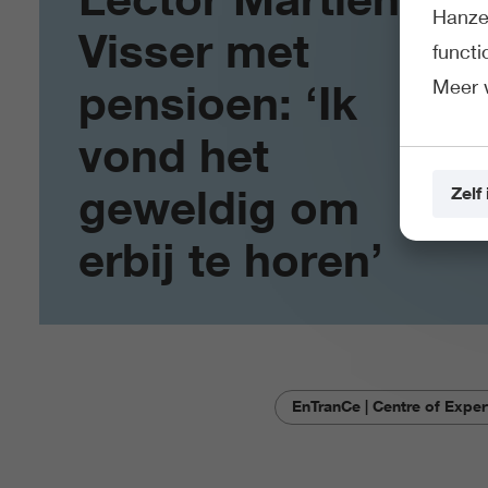
Hanze 
Visser met
funct
Meer 
pensioen: ‘Ik
vond het
geweldig om
Zelf 
erbij te horen’
EnTranCe | Centre of Exper