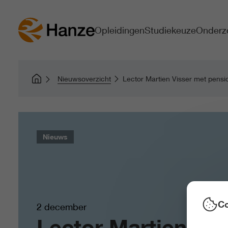
Opleidingen
Studiekeuze
Onderz
Nieuwsoverzicht
Lector Martien Visser met pensio
Nieuws
Co
2 december
Lector Martien