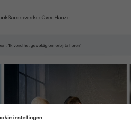
oek
Samenwerken
Over Hanze
en: ‘Ik vond het geweldig om erbij te horen’
okie instellingen