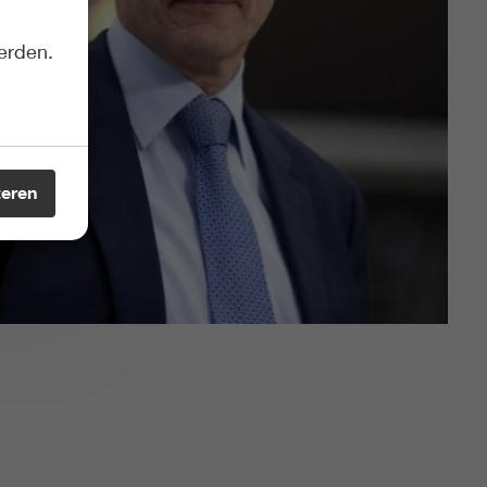
erden.
teren