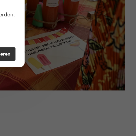
erden.
teren