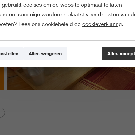
gebruikt cookies om de website optimaal te laten
ioneren, sommige worden geplaatst voor diensten van d
weten? Lees ons cookiebeleid op
cookieverklaring
.
instellen
Alles weigeren
Alles accep