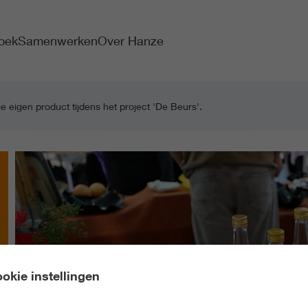
oek
Samenwerken
Over Hanze
e eigen product tijdens het project 'De Beurs'.
okie instellingen