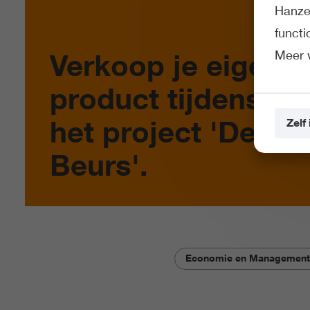
Hanze 
funct
Meer 
Verkoop je eigen
product tijdens
het project 'De
Zelf 
Beurs'.
Economie en Management