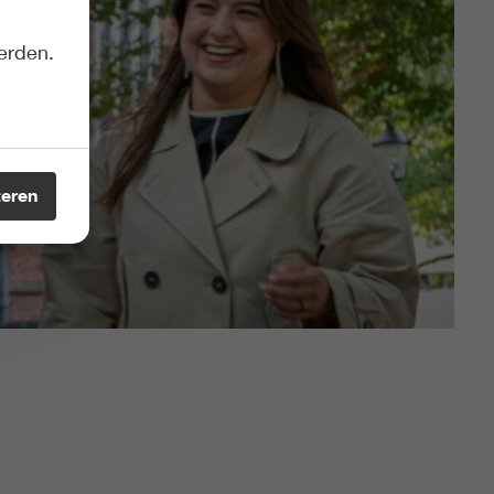
erden.
teren