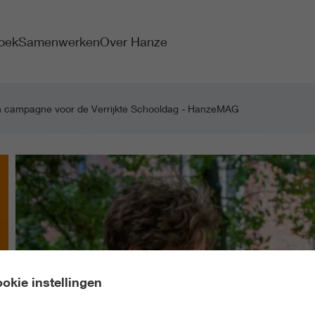
oek
Samenwerken
Over Hanze
n campagne voor de Verrijkte Schooldag - HanzeMAG
okie instellingen