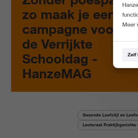
Hanze 
zo maak je een
funct
Meer 
campagne voor
de Verrijkte
Schooldag -
Zelf 
HanzeMAG
Gezonde Leefstijl en Lee
Lectoraat Praktijkgericht