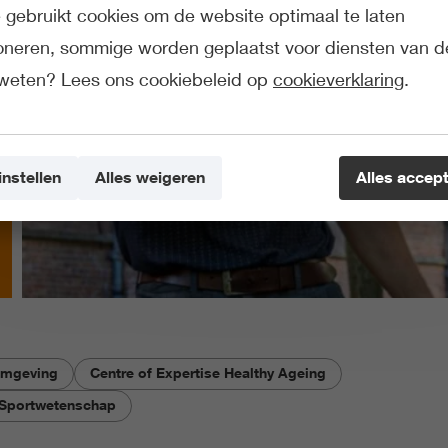
gebruikt cookies om de website optimaal te laten
ioneren, sommige worden geplaatst voor diensten van d
weten? Lees ons cookiebeleid op
cookieverklaring
.
instellen
Alles weigeren
Alles accep
fomgeving
Centre of Expertise Healthy Ageing
e Sportwetenschap