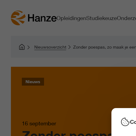
Opleidingen
Studiekeuze
Onderz
Nieuwsoverzicht
Zonder poespas, zo maak je ee
Nieuws
Co
16 september
Zonder poespas,