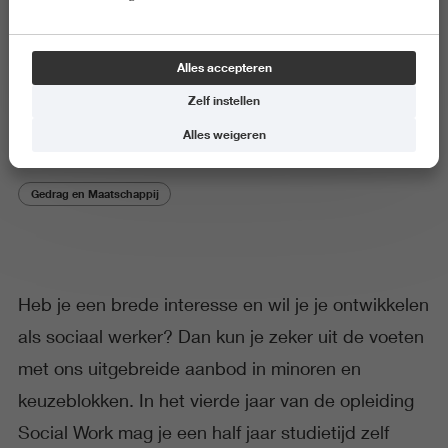
Algemeen
Alles accepteren
Minoren
Zelf instellen
Alles weigeren
Gedrag en Maatschappij
Heb je een brede interesse en wil je je ontwikkelen
als sociaal werker? Dan kun je zeker uit de voeten
met ons uitgebreide aanbod in minoren en
keuzeblokken. In het vierde jaar van de opleiding
Social Work mag je een half jaar studietijd zelf