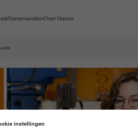
oek
Samenwerken
Over Hanze
kunde
okie instellingen