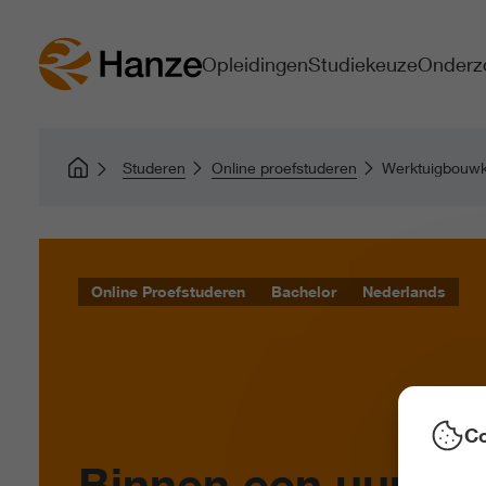
Opleidingen
Studiekeuze
Onderz
Studeren
Online proefstuderen
Werktuigbouw
Online Proefstuderen
Bachelor
Nederlands
Co
Binnen een uur