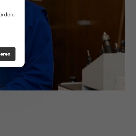
erden.
teren