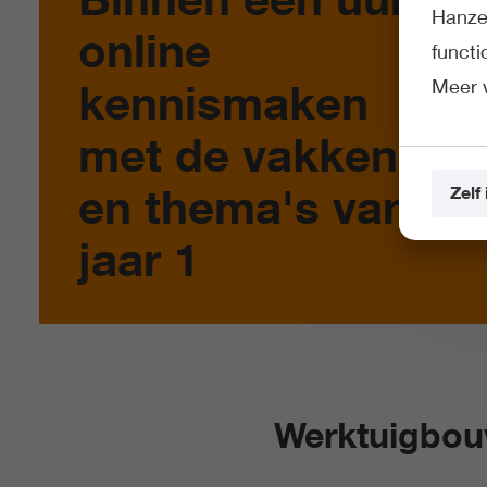
Hanze 
online
funct
Meer 
kennismaken
met de vakken
en thema's van
Zelf 
jaar 1
Werktuigbo