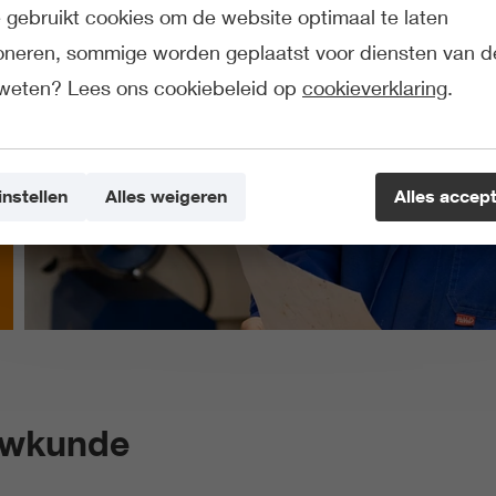
gebruikt cookies om de website optimaal te laten
ioneren, sommige worden geplaatst voor diensten van d
weten? Lees ons cookiebeleid op
cookieverklaring
.
instellen
Alles weigeren
Alles accep
uwkunde