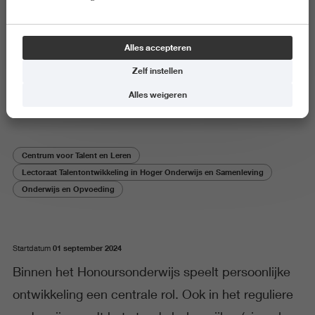
Onderzoeksproject
Alles accepteren
Perspectiefwisseling in
Zelf instellen
Honoursonderwijs
Alles weigeren
Centrum voor Talent en Leren
Lectoraat Talentontwikkeling in Hoger Onderwijs en Samenleving
Onderwijs en Opvoeding
01 september 2024
Startdatum
Binnen het Honoursonderwijs speelt persoonlijke
ontwikkeling een centrale rol. Ook in het reguliere