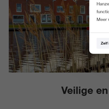
Hanze 
funct
Meer 
Zelf 
Veilige e