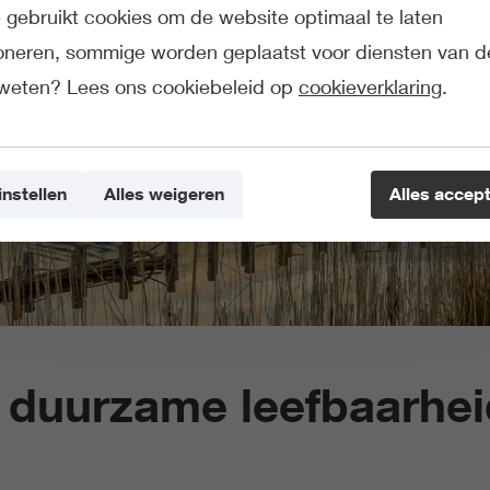
gebruikt cookies om de website optimaal te laten
ioneren, sommige worden geplaatst voor diensten van d
weten? Lees ons cookiebeleid op
cookieverklaring
.
instellen
Alles weigeren
Alles accep
n duurzame leefbaarhe