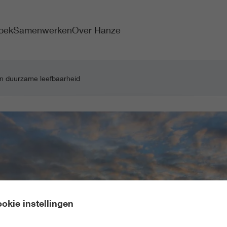
oek
Samenwerken
Over Hanze
en duurzame leefbaarheid
okie instellingen