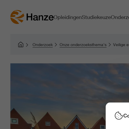
Opleidingen
Studiekeuze
Onderz
Onderzoek
Onze onderzoeksthema's
Veilige 
Co