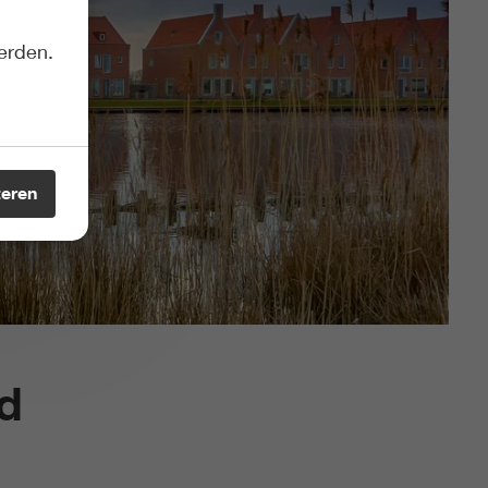
erden.
teren
id