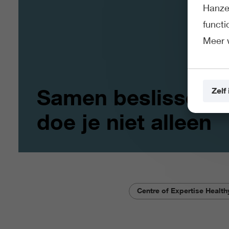
Hanze 
funct
Meer 
Samen beslissen
Zelf 
doe je niet alleen
Centre of Expertise Healt