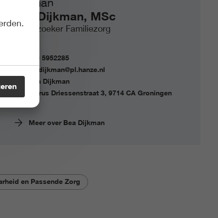
Bea Dijkman, MSc
erden.
Onderzoeker Familiezorg
050 5952285
b.l.dijkman@pl.hanze.nl
Bea Dijkman
teren
Petrus Driessenstraat 3, 9714 CA Groningen
Meer over Bea Dijkman
rheid en Passende Zorg