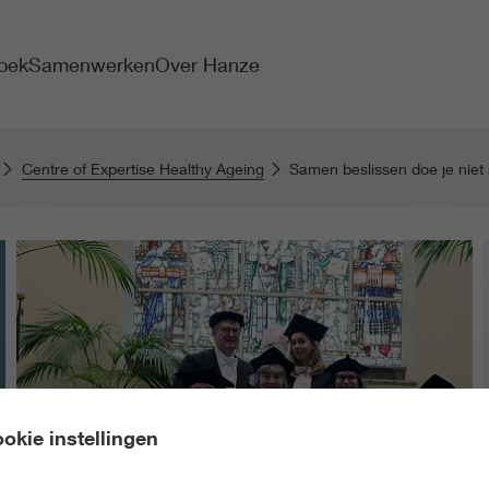
oek
Samenwerken
Over Hanze
Centre of Expertise Healthy Ageing
Samen beslissen doe je niet 
okie instellingen