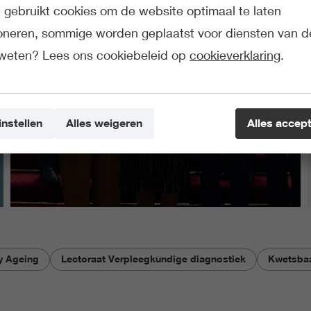
gebruikt cookies om de website optimaal te laten
ioneren, sommige worden geplaatst voor diensten van d
weten? Lees ons cookiebeleid op
cookieverklaring
.
instellen
Alles weigeren
Alles accep
hy Ageing
Lectoraat Verpleegkundige diagnostiek
Kwetsbaa