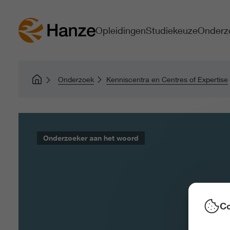
Opleidingen
Studiekeuze
Onderz
Onderzoek
Kenniscentra en Centres of Expertise
Onderzoeker aan het woord
Co