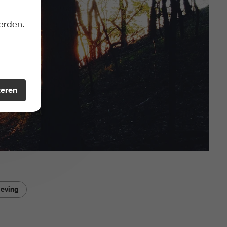
erden.
teren
leving