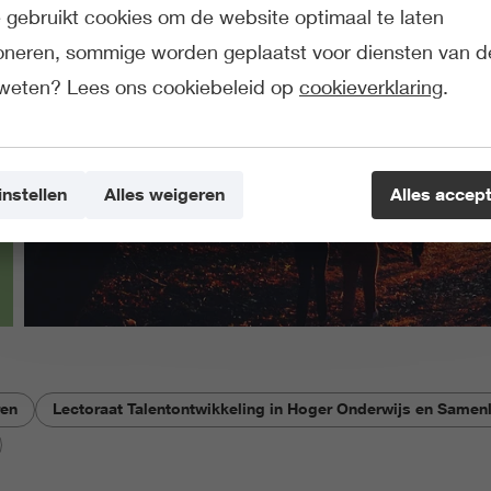
gebruikt cookies om de website optimaal te laten
ioneren, sommige worden geplaatst voor diensten van d
weten? Lees ons cookiebeleid op
cookieverklaring
.
instellen
Alles weigeren
Alles accep
ren
Lectoraat Talentontwikkeling in Hoger Onderwijs en Samen