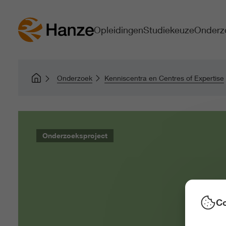
Opleidingen
Studiekeuze
Onderz
Onderzoek
Kenniscentra en Centres of Expertise
Onderzoeksproject
Co