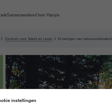
oek
Samenwerken
Over Hanze
Centrum voor Talent en Leren
Ervaringen van natuurverbondenhe
okie instellingen