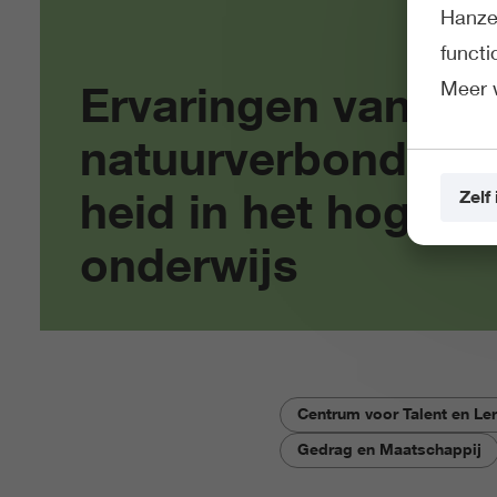
Hanze 
funct
Meer 
Ervaringen van
natuurverbonden
heid in het hoger
Zelf 
onderwijs
Centrum voor Talent en Le
Gedrag en Maatschappij