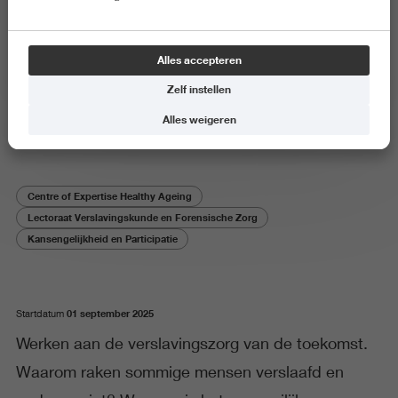
Onderzoeksproject
Alles accepteren
Kenniswerk­plaats Verslaving in
Zelf instellen
Context
Alles weigeren
Centre of Expertise Healthy Ageing
Lectoraat Verslavingskunde en Forensische Zorg
Kansengelijkheid en Participatie
01 september 2025
Startdatum
Werken aan de verslavingszorg van de toekomst.
Waarom raken sommige mensen verslaafd en