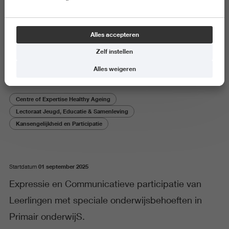
Onderzoeksproject
Alles accepteren
ECLIPS
Zelf instellen
Alles weigeren
Centre of Expertise Healthy Ageing
Lectoraat Jeugd, Educatie & Samenleving
Kansengelijkheid en Participatie
01 september 2025
Startdatum
Expressie en Communicatieve participatie van
Leerlingen met speciale onderwijsbehoeften in
Primair onderwijS.